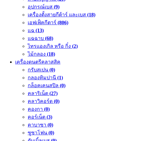
อุปกรณ์เบส
(9)
เครื่องตั้งสายกีต้าร์ และเบส
(18)
เอฟเฟ็คกีตาร์
(806)
แฉ
(13)
แฉฉาบ
(68)
ไทรแองเกิล หรือ กิ๋ง
(2)
ไม้กลอง
(18)
เครื่องดนตรีคลาสสิค
กรับสเปน
(0)
กลองทิมปานี
(1)
กล็อคเคนสปิล
(0)
คลาริเน็ต
(27)
คลาวิคอร์ด
(0)
คองกา
(0)
คอร์เน็ต
(3)
คาบาซา
(0)
ซูซาโฟน
(0)
ดับเบิ้ลเบส
(0)