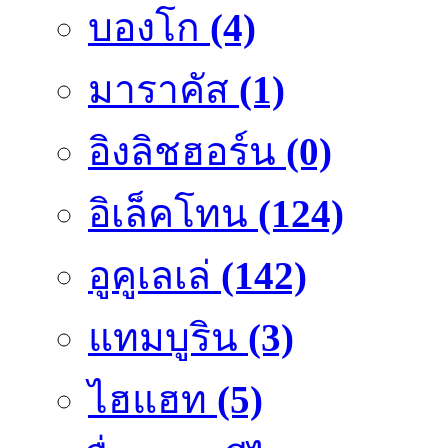
บองโก
(4)
มาราคัส
(1)
อิงลิชฮอร์น
(0)
อิเล็คโทน
(124)
อูคูเลเล่
(142)
แทมบูริน
(3)
ไฮแฮท
(5)