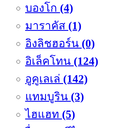
บองโก
(4)
มาราคัส
(1)
อิงลิชฮอร์น
(0)
อิเล็คโทน
(124)
อูคูเลเล่
(142)
แทมบูริน
(3)
ไฮแฮท
(5)