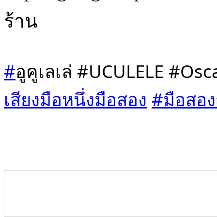
ร้าน
#
อูคูเลเล่ #UCULELE #Os
เสียงมือหนึ่งมือสอง
#มือสองญ