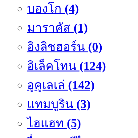
บองโก
(4)
มาราคัส
(1)
อิงลิชฮอร์น
(0)
อิเล็คโทน
(124)
อูคูเลเล่
(142)
แทมบูริน
(3)
ไฮแฮท
(5)