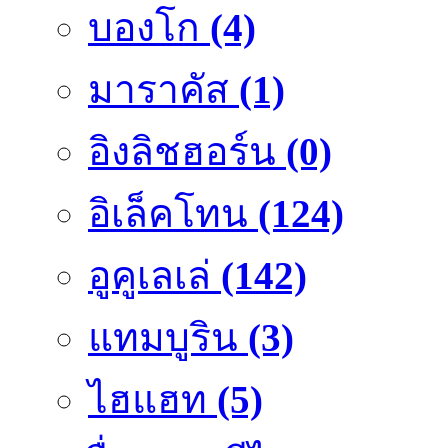
บองโก
(4)
มาราคัส
(1)
อิงลิชฮอร์น
(0)
อิเล็คโทน
(124)
อูคูเลเล่
(142)
แทมบูริน
(3)
ไฮแฮท
(5)