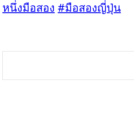
หนึ่งมือสอง
#มือสองญี่ปุ่น