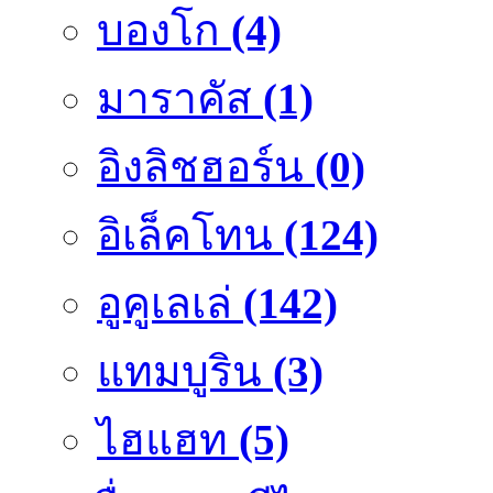
บองโก
(4)
มาราคัส
(1)
อิงลิชฮอร์น
(0)
อิเล็คโทน
(124)
อูคูเลเล่
(142)
แทมบูริน
(3)
ไฮแฮท
(5)