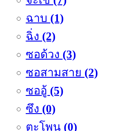
ฉาบ
(1)
ฉิ่ง
(2)
ซอด้วง
(3)
ซอสามสาย
(2)
ซออู้
(5)
ซึง
(0)
ตะโพน
(0)