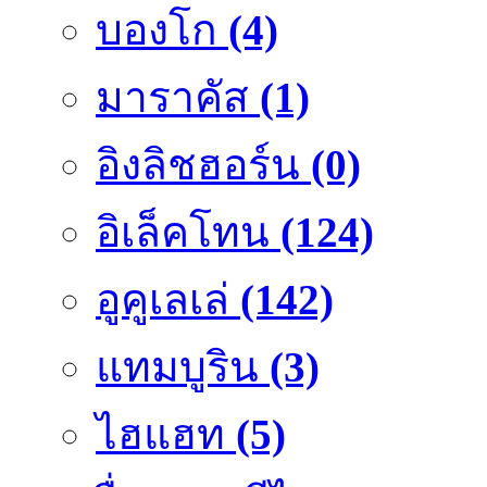
บองโก
(4)
มาราคัส
(1)
อิงลิชฮอร์น
(0)
อิเล็คโทน
(124)
อูคูเลเล่
(142)
แทมบูริน
(3)
ไฮแฮท
(5)