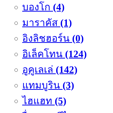
บองโก
(4)
มาราคัส
(1)
อิงลิชฮอร์น
(0)
อิเล็คโทน
(124)
อูคูเลเล่
(142)
แทมบูริน
(3)
ไฮแฮท
(5)