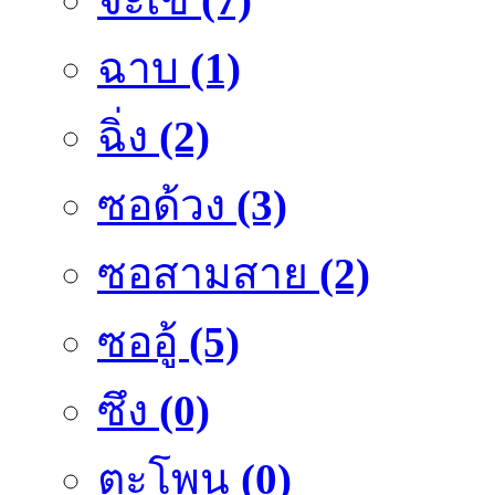
ฉาบ
(1)
ฉิ่ง
(2)
ซอด้วง
(3)
ซอสามสาย
(2)
ซออู้
(5)
ซึง
(0)
ตะโพน
(0)