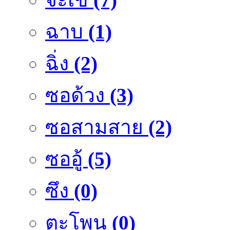
ฉาบ
(1)
ฉิ่ง
(2)
ซอด้วง
(3)
ซอสามสาย
(2)
ซออู้
(5)
ซึง
(0)
ตะโพน
(0)