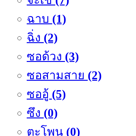
ฉาบ
(1)
ฉิ่ง
(2)
ซอด้วง
(3)
ซอสามสาย
(2)
ซออู้
(5)
ซึง
(0)
ตะโพน
(0)