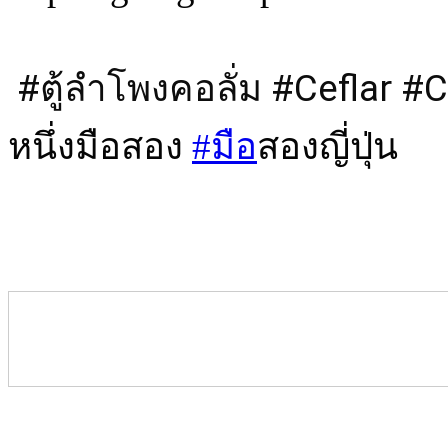
#ตู้ลำโพงคอลั่ม
#Ceflar
#C
หนึ่งมือสอง 
#มือ
สองญี่ปุ่น