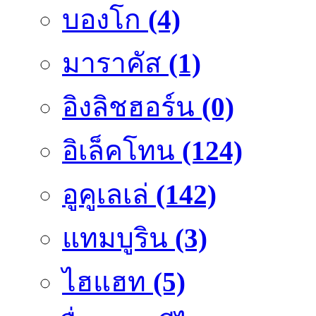
บองโก
(4)
มาราคัส
(1)
อิงลิชฮอร์น
(0)
อิเล็คโทน
(124)
อูคูเลเล่
(142)
แทมบูริน
(3)
ไฮแฮท
(5)