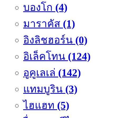
บองโก
(4)
มาราคัส
(1)
อิงลิชฮอร์น
(0)
อิเล็คโทน
(124)
อูคูเลเล่
(142)
แทมบูริน
(3)
ไฮแฮท
(5)