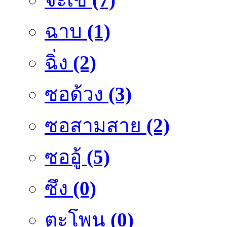
ฉาบ
(1)
ฉิ่ง
(2)
ซอด้วง
(3)
ซอสามสาย
(2)
ซออู้
(5)
ซึง
(0)
ตะโพน
(0)