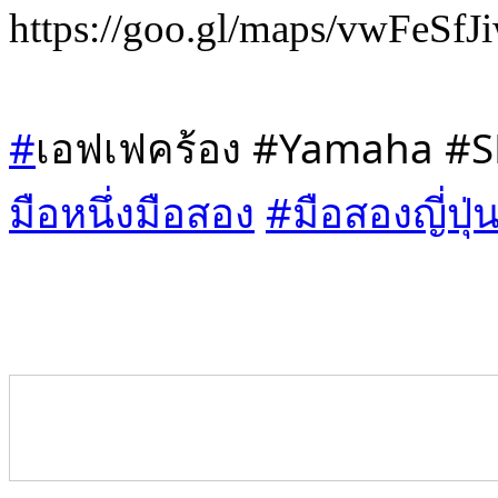
https://goo.gl/maps/vwFeS
#
เอฟเฟคร้อง #Yamaha #
มือหนึ่งมือสอง
#มือสองญี่ปุ่