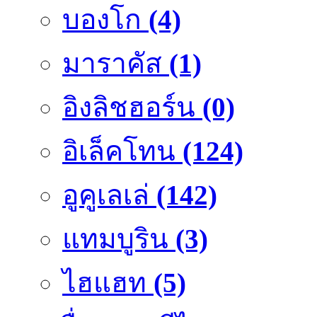
บองโก
(4)
มาราคัส
(1)
อิงลิชฮอร์น
(0)
อิเล็คโทน
(124)
อูคูเลเล่
(142)
แทมบูริน
(3)
ไฮแฮท
(5)