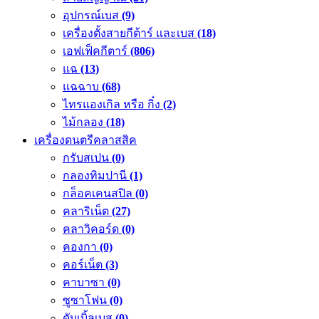
อุปกรณ์เบส
(9)
เครื่องตั้งสายกีต้าร์ และเบส
(18)
เอฟเฟ็คกีตาร์
(806)
แฉ
(13)
แฉฉาบ
(68)
ไทรแองเกิล หรือ กิ๋ง
(2)
ไม้กลอง
(18)
เครื่องดนตรีคลาสสิค
กรับสเปน
(0)
กลองทิมปานี
(1)
กล็อคเคนสปิล
(0)
คลาริเน็ต
(27)
คลาวิคอร์ด
(0)
คองกา
(0)
คอร์เน็ต
(3)
คาบาซา
(0)
ซูซาโฟน
(0)
ดับเบิ้ลเบส
(0)