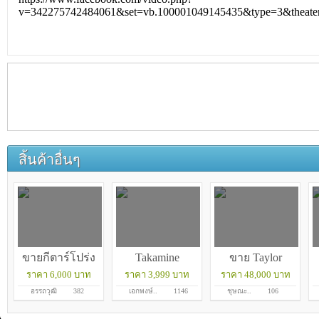
v=342275742484061&set=vb.100001049145435&type=3&theate
สิ้นค้าอื่นๆ
ขายกีตาร์โปร่ง
Takamine
ขาย Taylor
ราคา 6,000 บาท
ราคา 3,999 บาท
ราคา 48,000 บาท
ไฟฟ...
EG520SC...
322ce...
อรรถวุฒิ
382
เอกพงษ์..
1146
ชุษณะ..
106