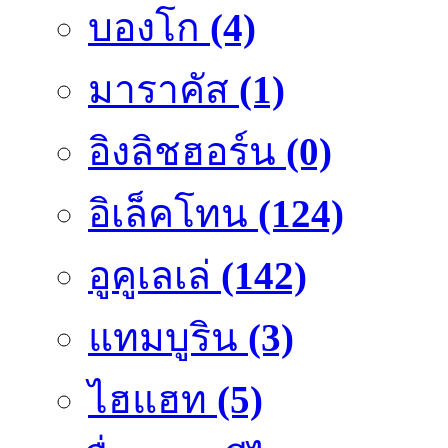
บองโก
(4)
มาราคัส
(1)
อิงลิชฮอร์น
(0)
อิเล็คโทน
(124)
อูคูเลเล่
(142)
แทมบูริน
(3)
ไฮแฮท
(5)