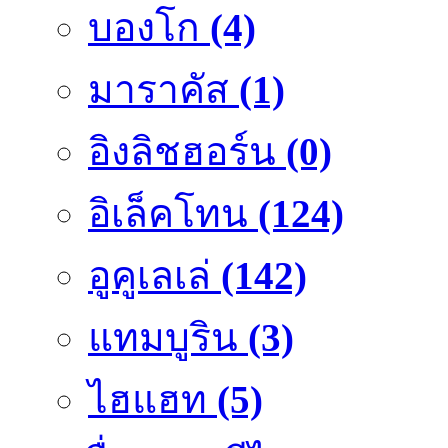
บองโก
(4)
มาราคัส
(1)
อิงลิชฮอร์น
(0)
อิเล็คโทน
(124)
อูคูเลเล่
(142)
แทมบูริน
(3)
ไฮแฮท
(5)