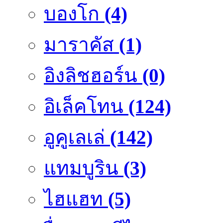
บองโก
(4)
มาราคัส
(1)
อิงลิชฮอร์น
(0)
อิเล็คโทน
(124)
อูคูเลเล่
(142)
แทมบูริน
(3)
ไฮแฮท
(5)