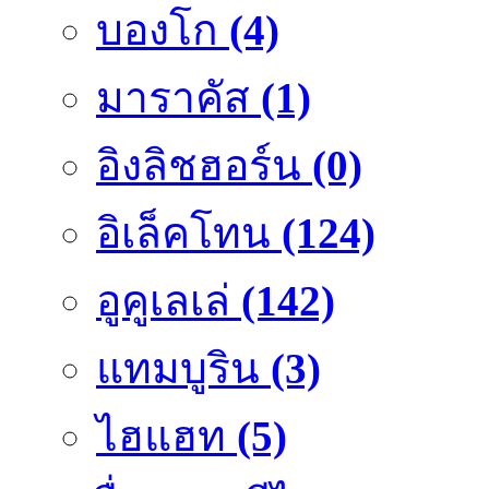
บองโก
(4)
มาราคัส
(1)
อิงลิชฮอร์น
(0)
อิเล็คโทน
(124)
อูคูเลเล่
(142)
แทมบูริน
(3)
ไฮแฮท
(5)