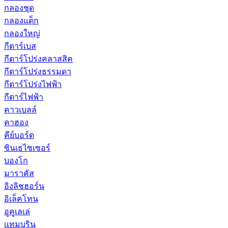
กลองชุด
กลองแต็ก
กลองใหญ่
กีตาร์เบส
กีตาร์โปร่งคลาสสิค
กีตาร์โปร่งธรรมดา
กีตาร์โปร่งไฟฟ้า
กีตาร์ไฟฟ้า
คาวเบลล์
คาฮอง
คีย์บอร์ด
ซินเธไซเซอร์
บองโก
มาราคัส
อิงลิชฮอร์น
อิเล็คโทน
อูคูเลเล่
แทมบูริน