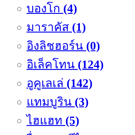
บองโก
(4)
มาราคัส
(1)
อิงลิชฮอร์น
(0)
อิเล็คโทน
(124)
อูคูเลเล่
(142)
แทมบูริน
(3)
ไฮแฮท
(5)