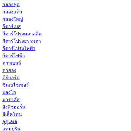
กลองชุด
กลองแต็ก
กลองใหญ่
กีตาร์เบส
กีตาร์โปร่งคลาสสิค
กีตาร์โปร่งธรรมดา
กีตาร์โปร่งไฟฟ้า
กีตาร์ไฟฟ้า
คาวเบลล์
คาฮอง
คีย์บอร์ด
ซินเธไซเซอร์
บองโก
มาราคัส
อิงลิชฮอร์น
อิเล็คโทน
อูคูเลเล่
แทมบูริน