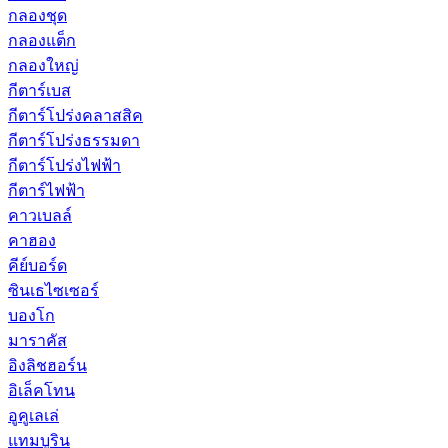
กลองชุด
กลองแต็ก
กลองใหญ่
กีตาร์เบส
กีตาร์โปร่งคลาสสิค
กีตาร์โปร่งธรรมดา
กีตาร์โปร่งไฟฟ้า
กีตาร์ไฟฟ้า
คาวเบลล์
คาฮอง
คีย์บอร์ด
ซินเธไซเซอร์
บองโก
มาราคัส
อิงลิชฮอร์น
อิเล็คโทน
อูคูเลเล่
แทมบูริน