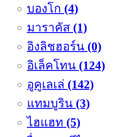
บองโก
(4)
มาราคัส
(1)
อิงลิชฮอร์น
(0)
อิเล็คโทน
(124)
อูคูเลเล่
(142)
แทมบูริน
(3)
ไฮแฮท
(5)