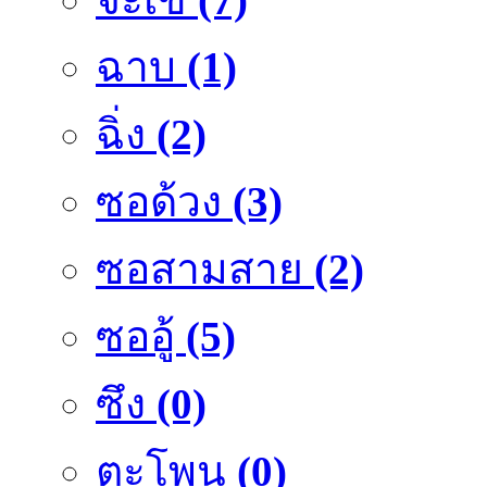
ฉาบ
(1)
ฉิ่ง
(2)
ซอด้วง
(3)
ซอสามสาย
(2)
ซออู้
(5)
ซึง
(0)
ตะโพน
(0)