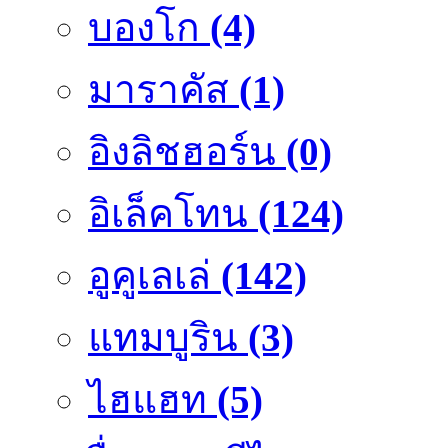
บองโก
(4)
มาราคัส
(1)
อิงลิชฮอร์น
(0)
อิเล็คโทน
(124)
อูคูเลเล่
(142)
แทมบูริน
(3)
ไฮแฮท
(5)