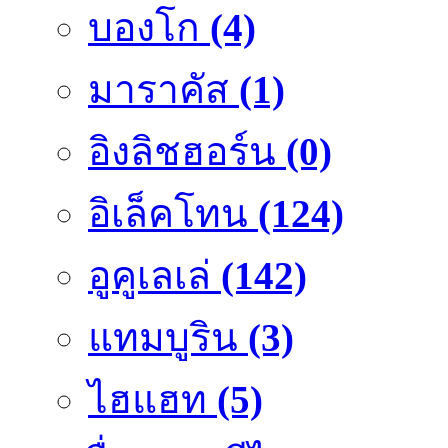
บองโก
(4)
มาราคัส
(1)
อิงลิชฮอร์น
(0)
อิเล็คโทน
(124)
อูคูเลเล่
(142)
แทมบูริน
(3)
ไฮแฮท
(5)