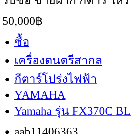
รับซื้อ ขายฝาก กีตาร์ ให้
50,000฿
ซื้อ
เครื่องดนตรีสากล
กีตาร์โปร่งไฟฟ้า
YAMAHA
Yamaha รุ่น FX370C BL
aab11406363