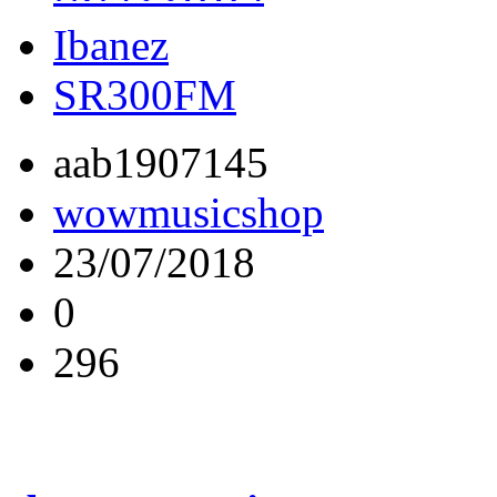
Ibanez
SR300FM
aab1907145
wowmusicshop
23/07/2018
0
296