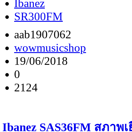
Ibanez
SR300FM
aab1907062
wowmusicshop
19/06/2018
0
2124
Ibanez SAS36FM สภาพเยี