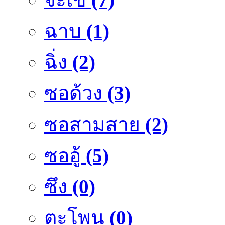
ฉาบ
(1)
ฉิ่ง
(2)
ซอด้วง
(3)
ซอสามสาย
(2)
ซออู้
(5)
ซึง
(0)
ตะโพน
(0)