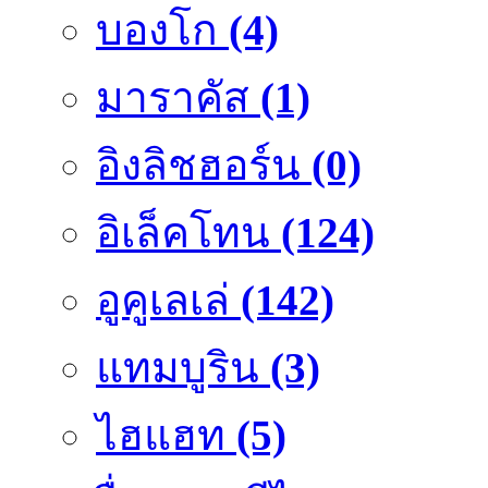
บองโก
(4)
มาราคัส
(1)
อิงลิชฮอร์น
(0)
อิเล็คโทน
(124)
อูคูเลเล่
(142)
แทมบูริน
(3)
ไฮแฮท
(5)