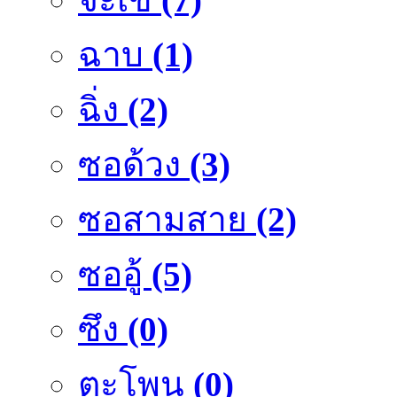
ฉาบ
(1)
ฉิ่ง
(2)
ซอด้วง
(3)
ซอสามสาย
(2)
ซออู้
(5)
ซึง
(0)
ตะโพน
(0)