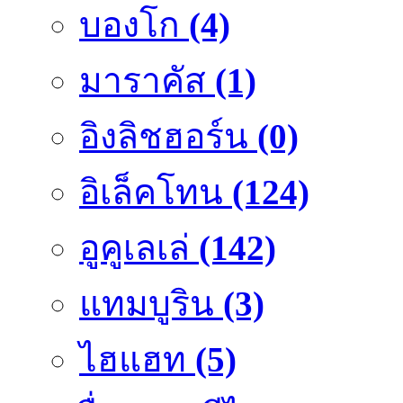
บองโก
(4)
มาราคัส
(1)
อิงลิชฮอร์น
(0)
อิเล็คโทน
(124)
อูคูเลเล่
(142)
แทมบูริน
(3)
ไฮแฮท
(5)