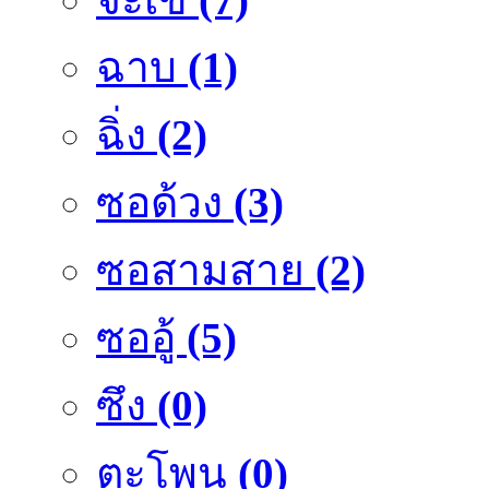
ฉาบ
(1)
ฉิ่ง
(2)
ซอด้วง
(3)
ซอสามสาย
(2)
ซออู้
(5)
ซึง
(0)
ตะโพน
(0)