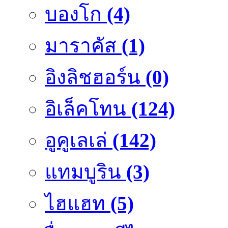
บองโก
(4)
มาราคัส
(1)
อิงลิชฮอร์น
(0)
อิเล็คโทน
(124)
อูคูเลเล่
(142)
แทมบูริน
(3)
ไฮแฮท
(5)