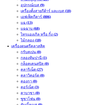
อุปกรณ์เบส
(9)
เครื่องตั้งสายกีต้าร์ และเบส
(18)
เอฟเฟ็คกีตาร์
(806)
แฉ
(13)
แฉฉาบ
(68)
ไทรแองเกิล หรือ กิ๋ง
(2)
ไม้กลอง
(18)
เครื่องดนตรีคลาสสิค
กรับสเปน
(0)
กลองทิมปานี
(1)
กล็อคเคนสปิล
(0)
คลาริเน็ต
(27)
คลาวิคอร์ด
(0)
คองกา
(0)
คอร์เน็ต
(3)
คาบาซา
(0)
ซูซาโฟน
(0)
ดับเบิ้ลเบส
(0)