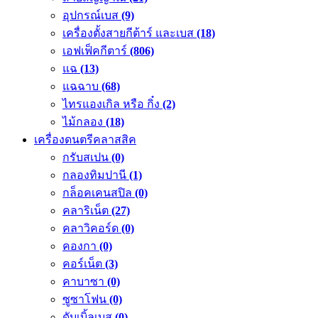
อุปกรณ์เบส
(9)
เครื่องตั้งสายกีต้าร์ และเบส
(18)
เอฟเฟ็คกีตาร์
(806)
แฉ
(13)
แฉฉาบ
(68)
ไทรแองเกิล หรือ กิ๋ง
(2)
ไม้กลอง
(18)
เครื่องดนตรีคลาสสิค
กรับสเปน
(0)
กลองทิมปานี
(1)
กล็อคเคนสปิล
(0)
คลาริเน็ต
(27)
คลาวิคอร์ด
(0)
คองกา
(0)
คอร์เน็ต
(3)
คาบาซา
(0)
ซูซาโฟน
(0)
ดับเบิ้ลเบส
(0)