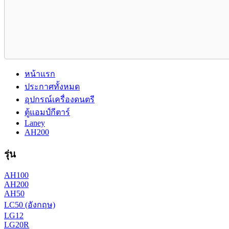
หน้าแรก
ประกาศทั้งหมด
อุปกรณ์เครื่องดนตรี
ตู้แอมป์กีตาร์
Laney
AH200
รุ่น
AH100
AH200
AH50
LC50 (อังกฤษ)
LG12
LG20R