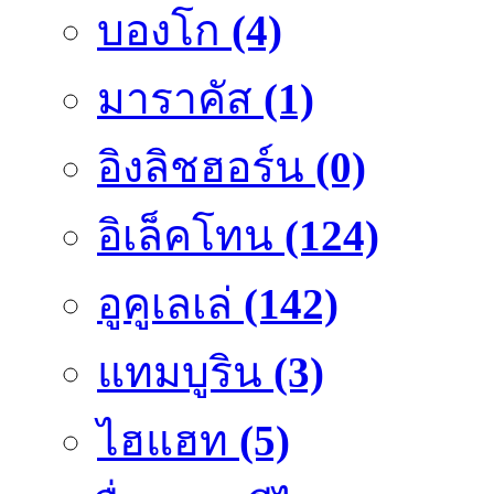
บองโก
(4)
มาราคัส
(1)
อิงลิชฮอร์น
(0)
อิเล็คโทน
(124)
อูคูเลเล่
(142)
แทมบูริน
(3)
ไฮแฮท
(5)