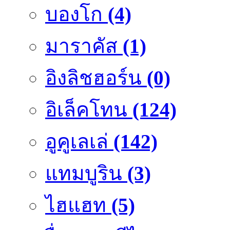
บองโก
(4)
มาราคัส
(1)
อิงลิชฮอร์น
(0)
อิเล็คโทน
(124)
อูคูเลเล่
(142)
แทมบูริน
(3)
ไฮแฮท
(5)