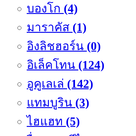
บองโก
(4)
มาราคัส
(1)
อิงลิชฮอร์น
(0)
อิเล็คโทน
(124)
อูคูเลเล่
(142)
แทมบูริน
(3)
ไฮแฮท
(5)