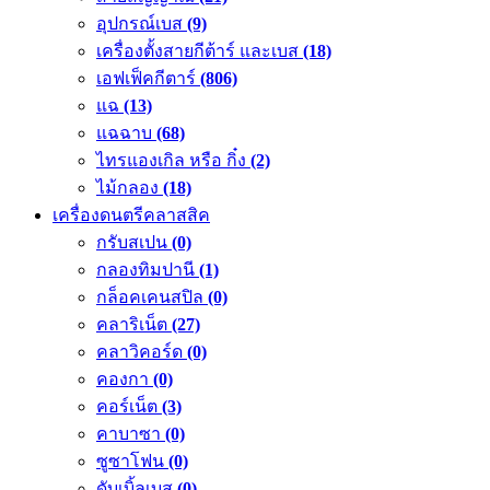
อุปกรณ์เบส
(9)
เครื่องตั้งสายกีต้าร์ และเบส
(18)
เอฟเฟ็คกีตาร์
(806)
แฉ
(13)
แฉฉาบ
(68)
ไทรแองเกิล หรือ กิ๋ง
(2)
ไม้กลอง
(18)
เครื่องดนตรีคลาสสิค
กรับสเปน
(0)
กลองทิมปานี
(1)
กล็อคเคนสปิล
(0)
คลาริเน็ต
(27)
คลาวิคอร์ด
(0)
คองกา
(0)
คอร์เน็ต
(3)
คาบาซา
(0)
ซูซาโฟน
(0)
ดับเบิ้ลเบส
(0)