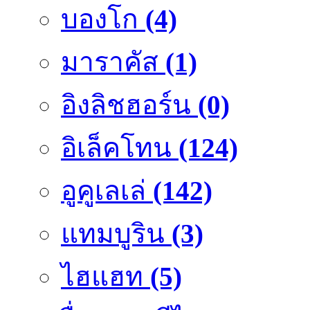
บองโก
(4)
มาราคัส
(1)
อิงลิชฮอร์น
(0)
อิเล็คโทน
(124)
อูคูเลเล่
(142)
แทมบูริน
(3)
ไฮแฮท
(5)