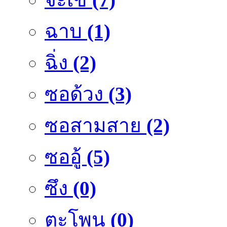
ฉาบ
(1)
ฉิ่ง
(2)
ซอด้วง
(3)
ซอสามสาย
(2)
ซออู้
(5)
ซึง
(0)
ตะโพน
(0)