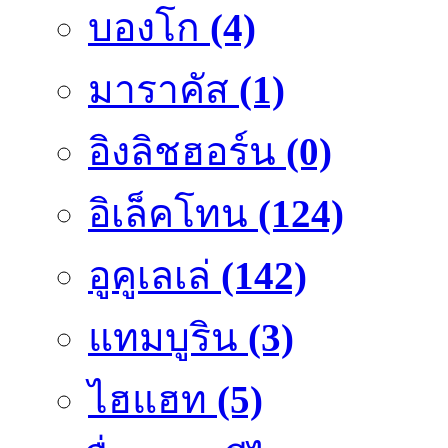
บองโก
(4)
มาราคัส
(1)
อิงลิชฮอร์น
(0)
อิเล็คโทน
(124)
อูคูเลเล่
(142)
แทมบูริน
(3)
ไฮแฮท
(5)