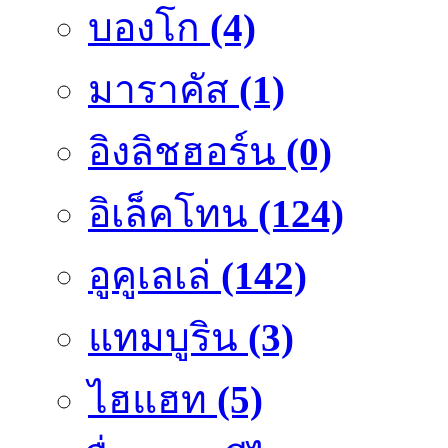
บองโก
(4)
มาราคัส
(1)
อิงลิชฮอร์น
(0)
อิเล็คโทน
(124)
อูคูเลเล่
(142)
แทมบูริน
(3)
ไฮแฮท
(5)