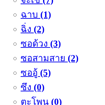
ฉาบ
(1)
ฉิ่ง
(2)
ซอด้วง
(3)
ซอสามสาย
(2)
ซออู้
(5)
ซึง
(0)
ตะโพน
(0)