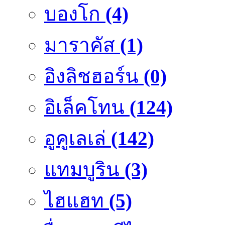
บองโก
(4)
มาราคัส
(1)
อิงลิชฮอร์น
(0)
อิเล็คโทน
(124)
อูคูเลเล่
(142)
แทมบูริน
(3)
ไฮแฮท
(5)