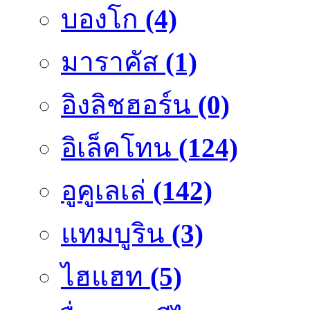
บองโก
(4)
มาราคัส
(1)
อิงลิชฮอร์น
(0)
อิเล็คโทน
(124)
อูคูเลเล่
(142)
แทมบูริน
(3)
ไฮแฮท
(5)