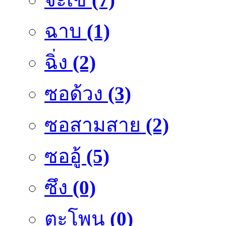
ฉาบ
(1)
ฉิ่ง
(2)
ซอด้วง
(3)
ซอสามสาย
(2)
ซออู้
(5)
ซึง
(0)
ตะโพน
(0)