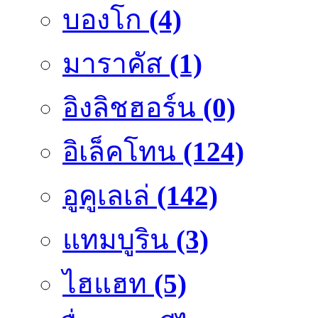
บองโก
(4)
มาราคัส
(1)
อิงลิชฮอร์น
(0)
อิเล็คโทน
(124)
อูคูเลเล่
(142)
แทมบูริน
(3)
ไฮแฮท
(5)