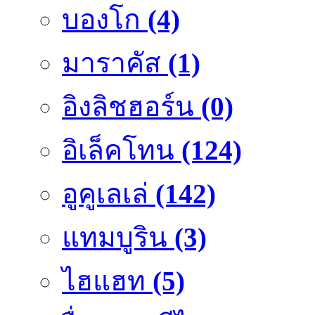
บองโก
(4)
มาราคัส
(1)
อิงลิชฮอร์น
(0)
อิเล็คโทน
(124)
อูคูเลเล่
(142)
แทมบูริน
(3)
ไฮแฮท
(5)