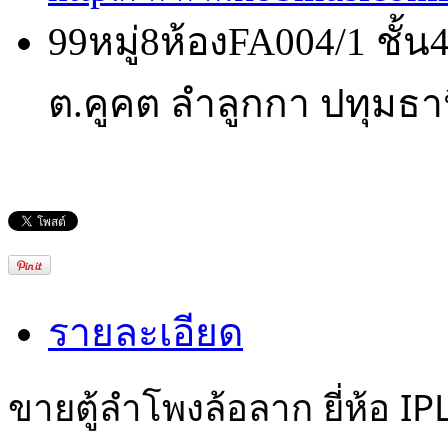
99หมู่8ห้องFA004/1 ชั้
ต.คูคต ลำลูกกา ปทุมธา
รายละเอียด
ขายตู้ลำโพงล้อลาก ยี่ห้อ IP