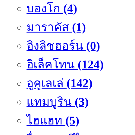
บองโก
(4)
มาราคัส
(1)
อิงลิชฮอร์น
(0)
อิเล็คโทน
(124)
อูคูเลเล่
(142)
แทมบูริน
(3)
ไฮแฮท
(5)