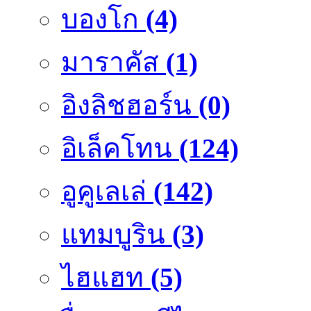
บองโก
(4)
มาราคัส
(1)
อิงลิชฮอร์น
(0)
อิเล็คโทน
(124)
อูคูเลเล่
(142)
แทมบูริน
(3)
ไฮแฮท
(5)