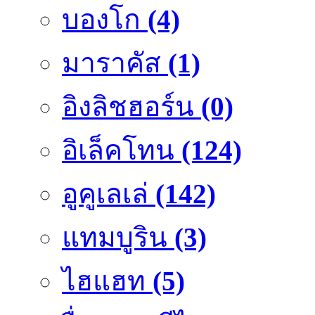
บองโก
(4)
มาราคัส
(1)
อิงลิชฮอร์น
(0)
อิเล็คโทน
(124)
อูคูเลเล่
(142)
แทมบูริน
(3)
ไฮแฮท
(5)