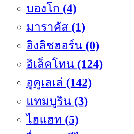
บองโก
(4)
มาราคัส
(1)
อิงลิชฮอร์น
(0)
อิเล็คโทน
(124)
อูคูเลเล่
(142)
แทมบูริน
(3)
ไฮแฮท
(5)