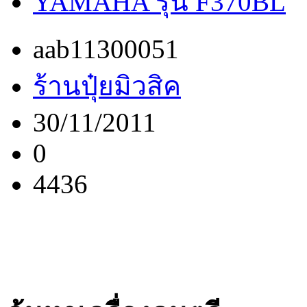
YAMAHA รุ่น F370BL
aab11300051
ร้านปุ๋ยมิวสิค
30/11/2011
0
4436