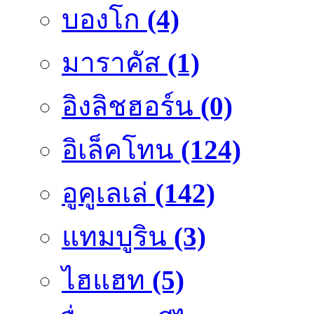
บองโก
(4)
มาราคัส
(1)
อิงลิชฮอร์น
(0)
อิเล็คโทน
(124)
อูคูเลเล่
(142)
แทมบูริน
(3)
ไฮแฮท
(5)