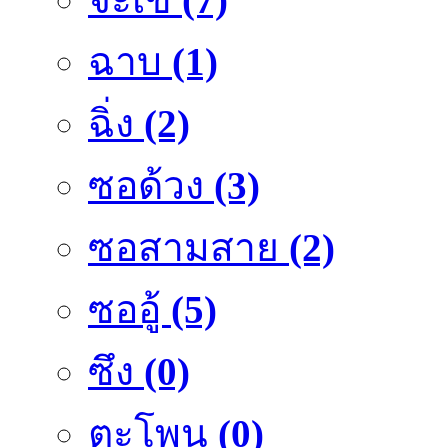
ฉาบ
(1)
ฉิ่ง
(2)
ซอด้วง
(3)
ซอสามสาย
(2)
ซออู้
(5)
ซึง
(0)
ตะโพน
(0)