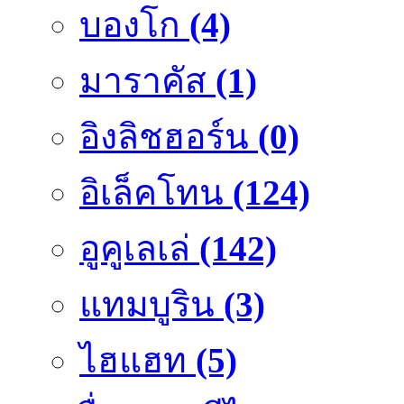
บองโก
(4)
มาราคัส
(1)
อิงลิชฮอร์น
(0)
อิเล็คโทน
(124)
อูคูเลเล่
(142)
แทมบูริน
(3)
ไฮแฮท
(5)