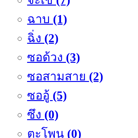
ฉาบ
(1)
ฉิ่ง
(2)
ซอด้วง
(3)
ซอสามสาย
(2)
ซออู้
(5)
ซึง
(0)
ตะโพน
(0)