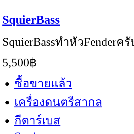
SquierBass
SquierBassทำหัวFenderครั
5,500฿
ซื้อขายแล้ว
เครื่องดนตรีสากล
กีตาร์เบส