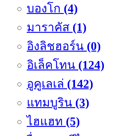
บองโก
(4)
มาราคัส
(1)
อิงลิชฮอร์น
(0)
อิเล็คโทน
(124)
อูคูเลเล่
(142)
แทมบูริน
(3)
ไฮแฮท
(5)