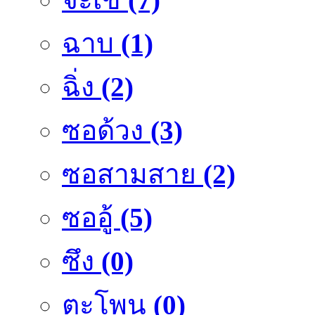
ฉาบ
(1)
ฉิ่ง
(2)
ซอด้วง
(3)
ซอสามสาย
(2)
ซออู้
(5)
ซึง
(0)
ตะโพน
(0)