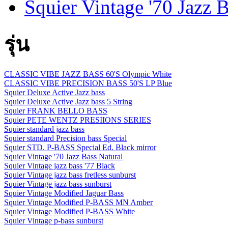
Squier Vintage '70 Jazz 
รุ่น
CLASSIC VIBE JAZZ BASS 60'S Olympic White
CLASSIC VIBE PRECISION BASS 50'S LP Blue
Squier Deluxe Active Jazz bass
Squier Deluxe Active Jazz bass 5 String
Squier FRANK BELLO BASS
Squier PETE WENTZ PRESIIONS SERIES
Squier standard jazz bass
Squier standard Precision bass Special
Squier STD. P-BASS Special Ed. Black mirror
Squier Vintage '70 Jazz Bass Natural
Squier Vintage jazz bass '77 Black
Squier Vintage jazz bass fretless sunburst
Squier Vintage jazz bass sunburst
Squier Vintage Modified Jaguar Bass
Squier Vintage Modified P-BASS MN Amber
Squier Vintage Modified P-BASS White
Squier Vintage p-bass sunburst