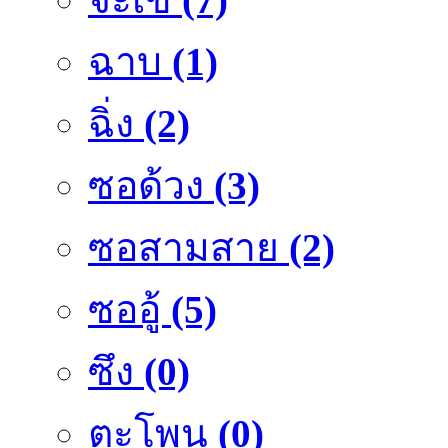
ฉาบ
(1)
ฉิ่ง
(2)
ซอด้วง
(3)
ซอสามสาย
(2)
ซออู้
(5)
ซึง
(0)
ตะโพน
(0)