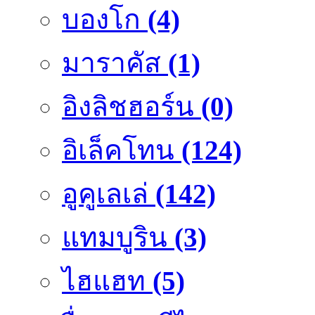
บองโก
(4)
มาราคัส
(1)
อิงลิชฮอร์น
(0)
อิเล็คโทน
(124)
อูคูเลเล่
(142)
แทมบูริน
(3)
ไฮแฮท
(5)