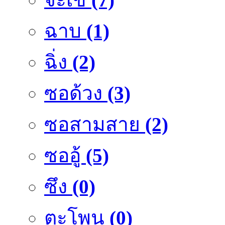
ฉาบ
(1)
ฉิ่ง
(2)
ซอด้วง
(3)
ซอสามสาย
(2)
ซออู้
(5)
ซึง
(0)
ตะโพน
(0)