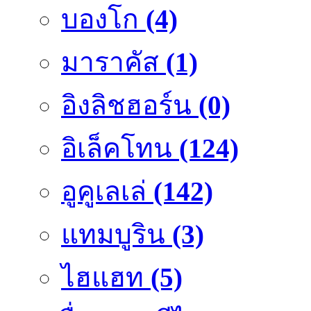
บองโก
(4)
มาราคัส
(1)
อิงลิชฮอร์น
(0)
อิเล็คโทน
(124)
อูคูเลเล่
(142)
แทมบูริน
(3)
ไฮแฮท
(5)