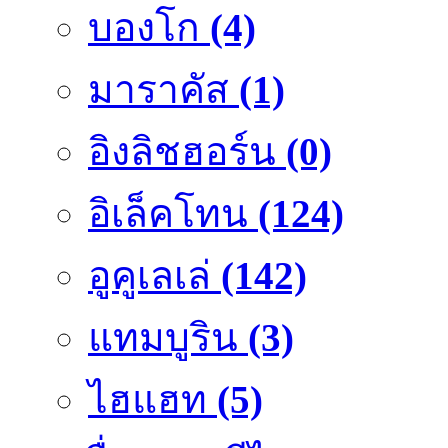
บองโก
(4)
มาราคัส
(1)
อิงลิชฮอร์น
(0)
อิเล็คโทน
(124)
อูคูเลเล่
(142)
แทมบูริน
(3)
ไฮแฮท
(5)