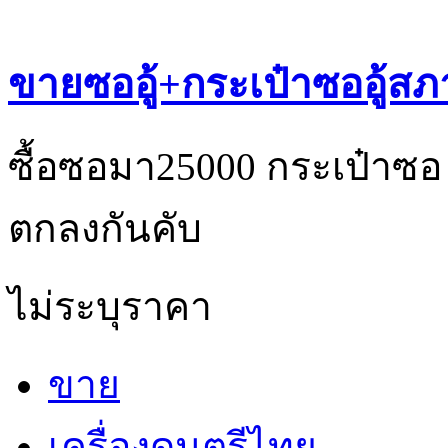
ขายซออู้+กระเป๋าซออู้สภ
ซื้อซอมา25000 กระเป๋าซอ
ตกลงกันคับ
ไม่ระบุราคา
ขาย
เครื่องดนตรีไทย