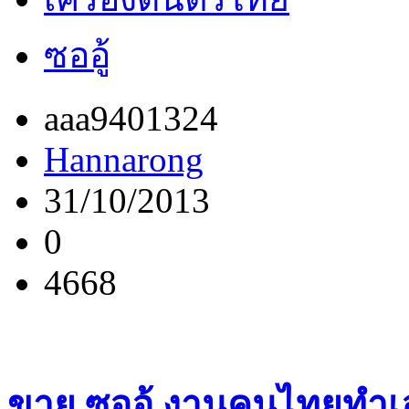
ซออู้
aaa9401324
Hannarong
31/10/2013
0
4668
ขาย ซออู้ งานคนไทยทำ