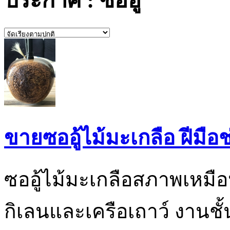
ประกาศ : ซออู้
ขายซออู้ไม้มะเกลือ ฝีมือช
ซออู้ไม้มะเกลือสภาพเหม
กิเลนและเครือเถาว์ งานชั้