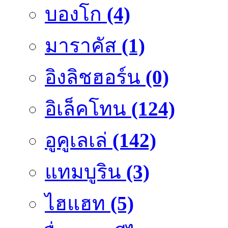
บองโก
(4)
มาราคัส
(1)
อิงลิชฮอร์น
(0)
อิเล็คโทน
(124)
อูคูเลเล่
(142)
แทมบูริน
(3)
ไฮแฮท
(5)